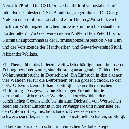
Neu-Ulm/Pfuhl:
Der CSU-Ortsverband Pfuhl veranstaltete auf
Initiative des hiesigen CSU-Bundestagsabgeordneten Dr. Georg
Nüßlein einen Informationsabend zum Thema „Wie schütze ich
mich vor Wohnungseinbrüchen und wie komme ich an staatliche
Fördermittel?“. Zu Gast waren neben Nüßlein Herr Peter Hirsch,
Kriminalhauptkommissar der Kriminalpolizeiinspektion Neu-Ulm,
und der Vorsitzende des Handwerker- und Gewerbevereins Pfuhl,
Alexander Wallatis.
Ein Thema, über das in letzter Zeit wieder häufiger auch in unserer
Zeitung berichtet wurde, sind die stetig ansteigenden Zahlen der
Wohnungseinbrüche in Deutschland. Ein Einbruch in den eigenen
vier Wänden sei für die Betroffenen oft ein großer Schock, so der
CSU-Ortsvorsitzende Johannes Stingl in seiner thematischen
Einführung. Das gewaltsame Eindringen Fremder in die
vermeintlich sicheren vier Wände, das Durchwühlen der
persönlichen Gegenstände bis hin zum Diebstahl von Wertsachen
seien ein herber Einschnitt in die Privatsphäre und hinterließe bei
den Opfern oft psychische Schäden. Diese seien meist
schwerwiegender, als der entstandene materielle Schaden, so Stingl.
Dabei könne man sich schon mit einfachen Verhaltensregeln