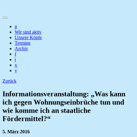
p
Wir sind aktiv
Unsere Köpfe
Termine
Archiv
f
i
x
y
Zurück
Informationsveranstaltung: „Was kann
ich gegen Wohnungseinbrüche tun und
wie komme ich an staatliche
Fördermittel?“
5. März 2016