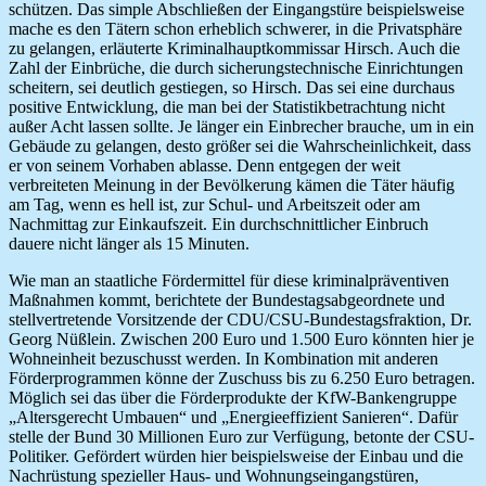
schützen. Das simple Abschließen der Eingangstüre beispielsweise
mache es den Tätern schon erheblich schwerer, in die Privatsphäre
zu gelangen, erläuterte Kriminalhauptkommissar Hirsch. Auch die
Zahl der Einbrüche, die durch sicherungstechnische Einrichtungen
scheitern, sei deutlich gestiegen, so Hirsch. Das sei eine durchaus
positive Entwicklung, die man bei der Statistikbetrachtung nicht
außer Acht lassen sollte. Je länger ein Einbrecher brauche, um in ein
Gebäude zu gelangen, desto größer sei die Wahrscheinlichkeit, dass
er von seinem Vorhaben ablasse. Denn entgegen der weit
verbreiteten Meinung in der Bevölkerung kämen die Täter häufig
am Tag, wenn es hell ist, zur Schul- und Arbeitszeit oder am
Nachmittag zur Einkaufszeit. Ein durchschnittlicher Einbruch
dauere nicht länger als 15 Minuten.
Wie man an staatliche Fördermittel für diese kriminalpräventiven
Maßnahmen kommt, berichtete der Bundestagsabgeordnete und
stellvertretende Vorsitzende der CDU/CSU-Bundestagsfraktion, Dr.
Georg Nüßlein. Zwischen 200 Euro und 1.500 Euro könnten hier je
Wohneinheit bezuschusst werden. In Kombination mit anderen
Förderprogrammen könne der Zuschuss bis zu 6.250 Euro betragen.
Möglich sei das über die Förderprodukte der KfW-Bankengruppe
„Altersgerecht Umbauen“ und „Energieeffizient Sanieren“. Dafür
stelle der Bund 30 Millionen Euro zur Verfügung, betonte der CSU-
Politiker. Gefördert würden hier beispielsweise der Einbau und die
Nachrüstung spezieller Haus- und Wohnungseingangstüren,