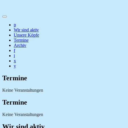
p
Wir sind aktiv
Unsere Köpfe
Termine
Archiv
f
i
x
y
Termine
Keine Veranstaltungen
Termine
Keine Veranstaltungen
Wir sind aktiv