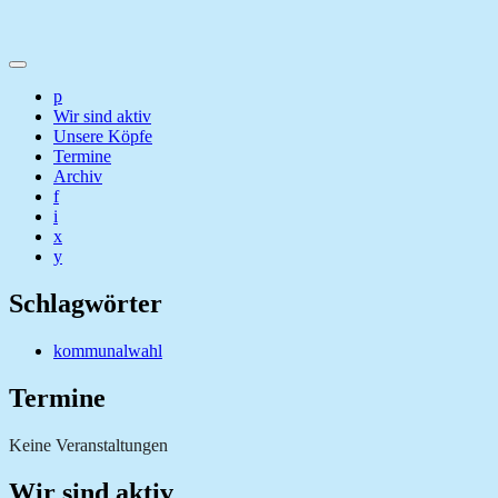
p
Wir sind aktiv
Unsere Köpfe
Termine
Archiv
f
i
x
y
Schlagwörter
kommunalwahl
Termine
Keine Veranstaltungen
Wir sind aktiv