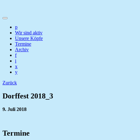
p
Wir sind aktiv
Unsere Köpfe
Termine
Archiv
f
i
x
y
Zurück
Dorffest 2018_3
9. Juli 2018
Termine