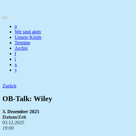
p
Wir sind aktiv
Unsere Köpfe
Termine
Archiv
f
i
x
y
Zurück
OB-Talk: Wiley
3. Dezember 2025
Datum/Zeit
03.12.2025
19:00