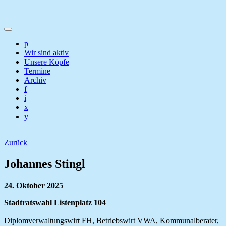
p
Wir sind aktiv
Unsere Köpfe
Termine
Archiv
f
i
x
y
Zurück
Johannes Stingl
24. Oktober 2025
Stadtratswahl Listenplatz 104
Diplomverwaltungswirt FH, Betriebswirt VWA, Kommunalberater,