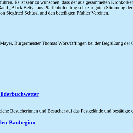
en. Es ist sehr zu wünschen, dass der aus gesammelten Kronkorken, G
e Band „Black Betty“ aus Pfaffenhofen trug sehr zur guten Stimmung de
 Siegfried Schüssl und den beteiligten Pfuhler Vereinen.
fan Mayer, Bürgermeister Thomas Wörz/Offingen bei der Begrüßung der 
Bilderbuchwetter
eiche Besucherinnen und Besucher auf das Festgelände und bestätigte
r den Baubeginn