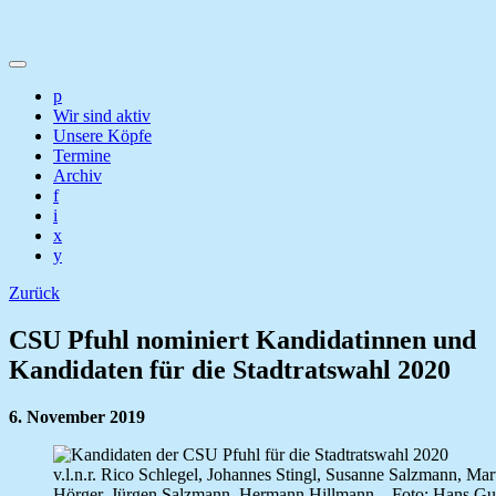
p
Wir sind aktiv
Unsere Köpfe
Termine
Archiv
f
i
x
y
Zurück
CSU Pfuhl nominiert Kandidatinnen und
Kandidaten für die Stadtratswahl 2020
6. November 2019
v.l.n.r. Rico Schlegel, Johannes Stingl, Susanne Salzmann, Ma
Hörger, Jürgen Salzmann, Hermann Hillmann – Foto: Hans Gu