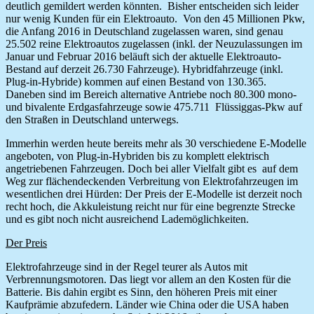
deutlich gemildert werden könnten. Bisher entscheiden sich leider
nur wenig Kunden für ein Elektroauto. Von den 45 Millionen Pkw,
die Anfang 2016 in Deutschland zugelassen waren, sind genau
25.502 reine Elektroautos zugelassen (inkl. der Neuzulassungen im
Januar und Februar 2016 beläuft sich der aktuelle Elektroauto-
Bestand auf derzeit 26.730 Fahrzeuge). Hybridfahrzeuge (inkl.
Plug-in-Hybride) kommen auf einen Bestand von 130.365.
Daneben sind im Bereich alternative Antriebe noch 80.300 mono-
und bivalente Erdgasfahrzeuge sowie 475.711 Flüssiggas-Pkw auf
den Straßen in Deutschland unterwegs.
Immerhin werden heute bereits mehr als 30 verschiedene E-Modelle
angeboten, von Plug-in-Hybriden bis zu komplett elektrisch
angetriebenen Fahrzeugen. Doch bei aller Vielfalt gibt es auf dem
Weg zur flächendeckenden Verbreitung von Elektrofahrzeugen im
wesentlichen drei Hürden: Der Preis der E-Modelle ist derzeit noch
recht hoch, die Akkuleistung reicht nur für eine begrenzte Strecke
und es gibt noch nicht ausreichend Lademöglichkeiten.
Der Preis
Elektrofahrzeuge sind in der Regel teurer als Autos mit
Verbrennungsmotoren. Das liegt vor allem an den Kosten für die
Batterie. Bis dahin ergibt es Sinn, den höheren Preis mit einer
Kaufprämie abzufedern. Länder wie China oder die USA haben