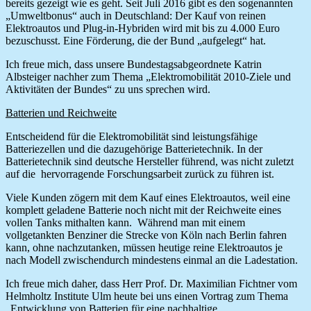
bereits gezeigt wie es geht. Seit Juli 2016 gibt es den sogenannten
„Umweltbonus“ auch in Deutschland: Der Kauf von reinen
Elektroautos und Plug-in-Hybriden wird mit bis zu 4.000 Euro
bezuschusst. Eine Förderung, die der Bund „aufgelegt“ hat.
Ich freue mich, dass unsere Bundestagsabgeordnete Katrin
Albsteiger nachher zum Thema „Elektromobilität 2010-Ziele und
Aktivitäten der Bundes“ zu uns sprechen wird.
Batterien und Reichweite
Entscheidend für die Elektromobilität sind leistungsfähige
Batteriezellen und die dazugehörige Batterietechnik. In der
Batterietechnik sind deutsche Hersteller führend, was nicht zuletzt
auf die hervorragende Forschungsarbeit zurück zu führen ist.
Viele Kunden zögern mit dem Kauf eines Elektroautos, weil eine
komplett geladene Batterie noch nicht mit der Reichweite eines
vollen Tanks mithalten kann. Während man mit einem
vollgetankten Benziner die Strecke von Köln nach Berlin fahren
kann, ohne nachzutanken, müssen heutige reine Elektroautos je
nach Modell zwischendurch mindestens einmal an die Ladestation.
Ich freue mich daher, dass Herr Prof. Dr. Maximilian Fichtner vom
Helmholtz Institute Ulm heute bei uns einen Vortrag zum Thema
„Entwicklung von Batterien für eine nachhaltige