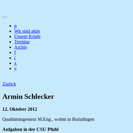
p
Wir sind aktiv
Unsere Köpfe
Termine
Archiv
f
i
x
y
Zurück
Armin Schlecker
12. Oktober 2012
Qualitätsingenieur M.Eng., wohnt in Burlafingen
Aufgaben in der CSU Pfuhl